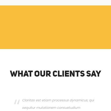
what our clients say
Claritas est etiam processus dynamicus, qui
sequitur mutationem consuetudium