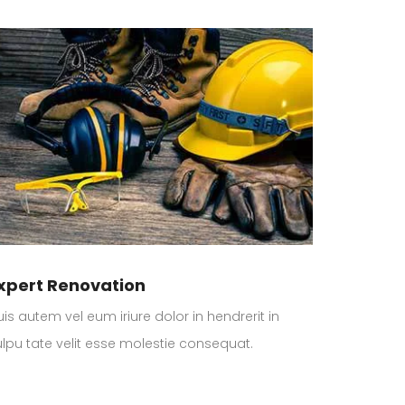
xpert Renovation
is autem vel eum iriure dolor in hendrerit in
ulpu tate velit esse molestie consequat.