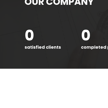
OUR COMPANY
0
0
satisfied clients
completed 