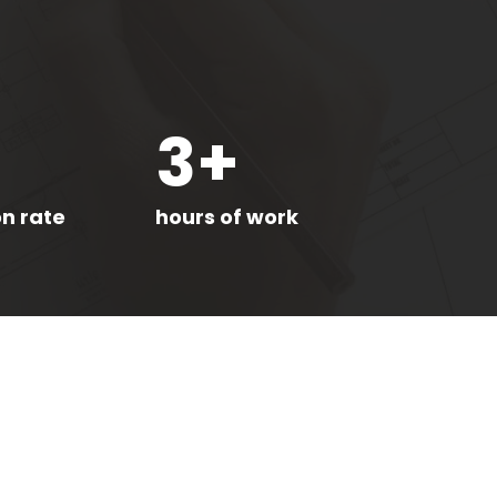
3
+
on rate
hours of work