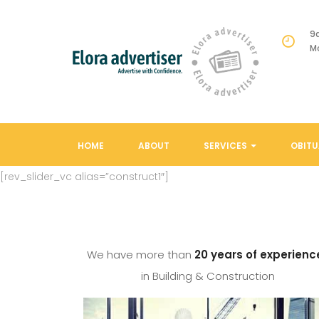
9
M
HOME
ABOUT
SERVICES
OBITU
[rev_slider_vc alias=”construct1″]
We have more than
20 years of experienc
in Building & Construction