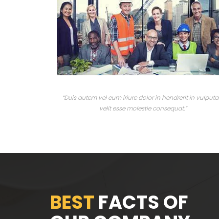
“Duis autem vel eum iriure dolor in hendrerit in vulputa
velit esse molestie consequat.”
BEST
FACTS OF