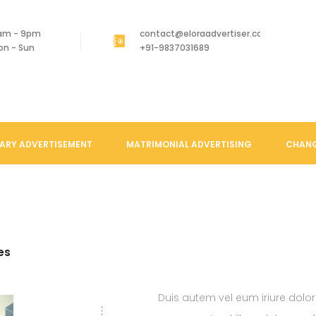
am - 9pm
contact@eloraadvertiser.com
on - Sun
+91-9837031689
ARY ADVERTISEMENT
MATRIMONIAL ADVERTISING
CHANG
es
Duis autem vel eum iriure dolor 