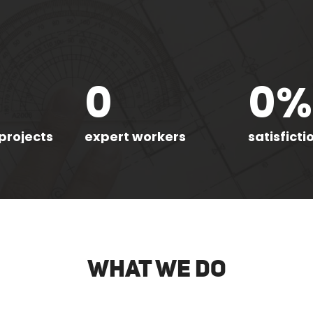
0
0
%
projects
expert workers
satisficti
What we do