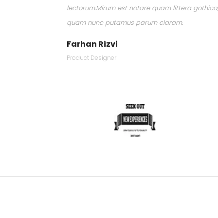
gothica,
lectorum.Mirum est notare quam littera gothica
quam nunc putamus parum claram.
Farhan Rizvi
Product Designer