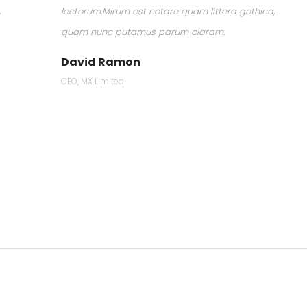
,
lectorum.Mirum est notare quam littera gothica,
quam nunc putamus parum claram.
David Ramon
CEO, MX Limited