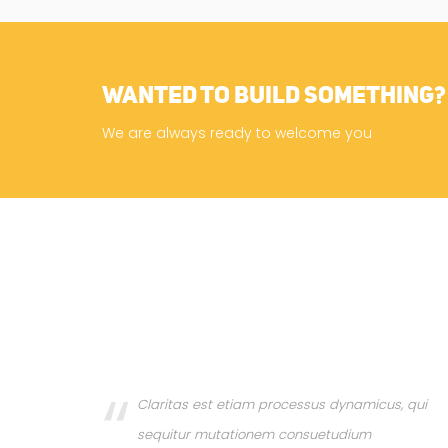
Wanted to build something?
We are always ready to welcome you
, qui
Claritas est etiam processus dynamicus, qui
sequitur mutationem consuetudium