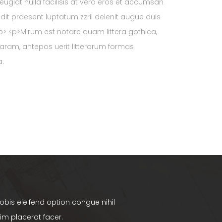
feugiat nulla facilisis at vero eros et accumsan
ndit praesent luptatum zzril delenit augue duis
.</p> <p>Mirum est notare quam littera gothica,
am, antepos uerit litterarum formas
a.
bis eleifend option congue nihil
m placerat facer.