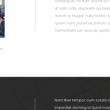
consequat, vel illum dolore eu 
et iusto odio dignissim qui bla
dolore te feugait nulla facilisi
quam nunc putamus parum clar
humanitatis per seacula quart
te
Nam liber tempor cum soluta no
imperdiet doming id quod mazi